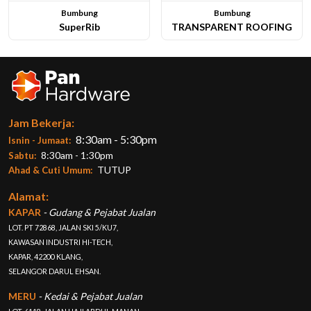
Bumbung
Bumbung
SuperRib
TRANSPARENT ROOFING
Lihat Butiran
Lihat Butiran
Jam Bekerja:
8:30am - 5:30pm
Isnin - Jumaat:
8:30am - 1:30pm
Sabtu:
TUTUP
Ahad & Cuti Umum:
Alamat:
KAPAR
- Gudang & Pejabat Jualan
LOT. PT 72868, JALAN SKI 5/KU7,
KAWASAN INDUSTRI HI-TECH,
KAPAR, 42200 KLANG,
SELANGOR DARUL EHSAN.
MERU
- Kedai & Pejabat Jualan