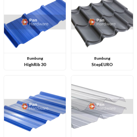
Bumbung
Bumbung
HighRib 30
StepEURO
Lihat Butiran
Lihat Butiran