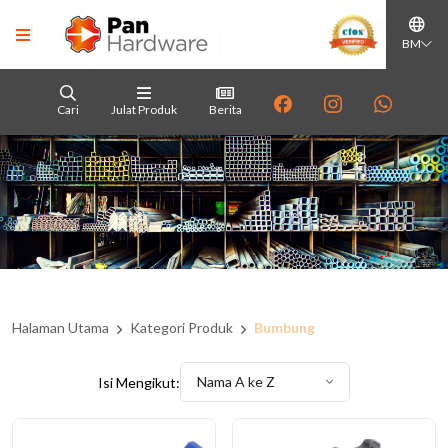
BM
Cari
Julat Produk
Berita
Halaman Utama
Kategori Produk
Bumbung
Nama A ke Z
Isi Mengikut: