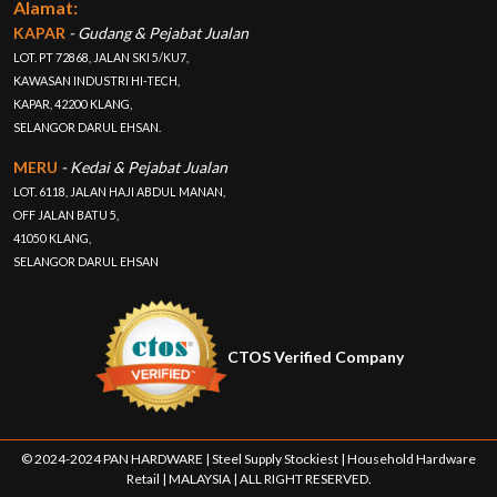
Alamat:
KAPAR
- Gudang & Pejabat Jualan
LOT. PT 72868, JALAN SKI 5/KU7,
KAWASAN INDUSTRI HI-TECH,
KAPAR, 42200 KLANG,
SELANGOR DARUL EHSAN.
MERU
- Kedai & Pejabat Jualan
LOT. 6118, JALAN HAJI ABDUL MANAN,
OFF JALAN BATU 5,
41050 KLANG,
SELANGOR DARUL EHSAN
CTOS Verified Company
© 2024-2024 PAN HARDWARE | Steel Supply Stockiest | Household Hardware
Retail | MALAYSIA | ALL RIGHT RESERVED.