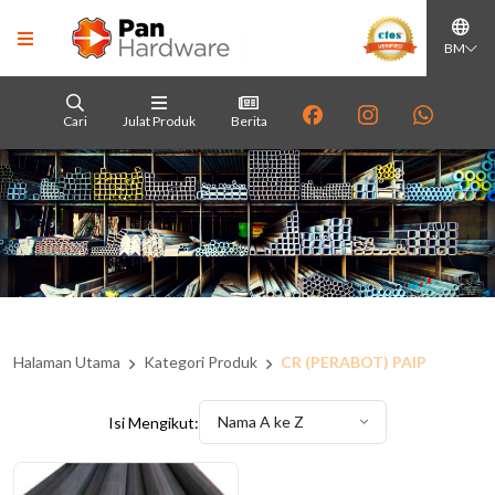
BM
Cari
Julat Produk
Berita
Halaman Utama
Kategori Produk
CR (PERABOT) PAIP
Nama A ke Z
Isi Mengikut: